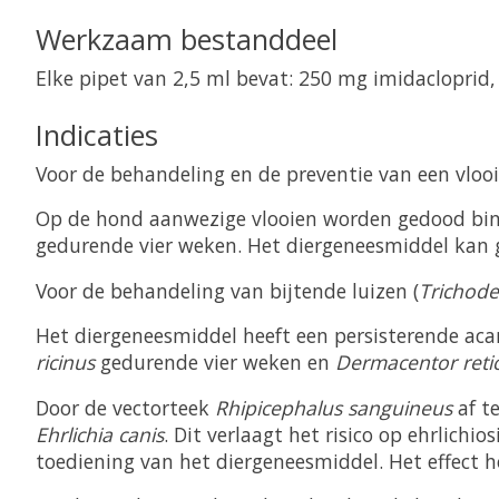
Werkzaam bestanddeel
Elke pipet van 2,5 ml bevat: 250 mg imidaclopri
Indicaties
Voor de behandeling en de preventie van een vlooi
Op de hond aanwezige vlooien worden gedood binn
gedurende vier weken. Het diergeneesmiddel kan g
Voor de behandeling van bijtende luizen (
Trichode
Het diergeneesmiddel heeft een persisterende acar
ricinus
gedurende vier weken en
Dermacentor reti
Door de vectorteek
Rhipicephalus sanguineus
af t
Ehrlichia canis
. Dit verlaagt het risico op ehrlichi
toediening van het diergeneesmiddel. Het effect 