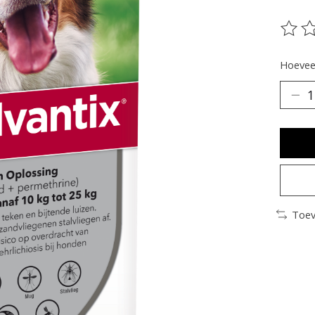
De be
Hoeveel
Toev