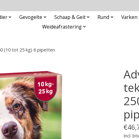
ier
Gevogelte
Schaap & Geit
Rund
Varken
Weideafrastering
 (10 tot 25 kg) 6 pipetten
Ad
te
25
pi
€46,
Incl. bt