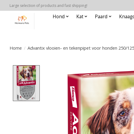
Large selection of products and fast shipping!
Hond
Kat
Paard
Knaagd
Home
/
Advantix vlooien- en tekenpipet voor honden 250/1250
Product image slideshow Items