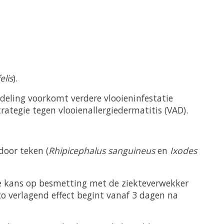
elis
).
eling voorkomt verdere vlooieninfestatie
tegie tegen vlooienallergiedermatitis (VAD).
door teken (
Rhipicephalus sanguineus
en
Ixodes
de kans op besmetting met de ziekteverwekker
ico verlagend effect begint vanaf 3 dagen na