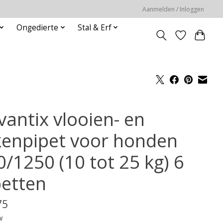
Aanmelden / Inloggen
Ongedierte
Stal & Erf
vantix vlooien- en
kenpipet voor honden
0/1250 (10 tot 25 kg) 6
petten
75
w