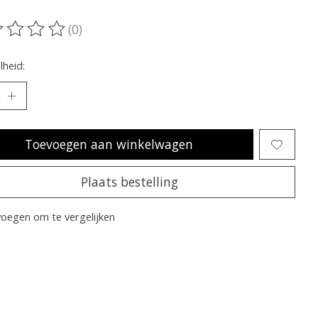
(0)
oordeling van dit product is
0
van de 5
heid:
Toevoegen aan winkelwagen
Plaats bestelling
oegen om te vergelijken