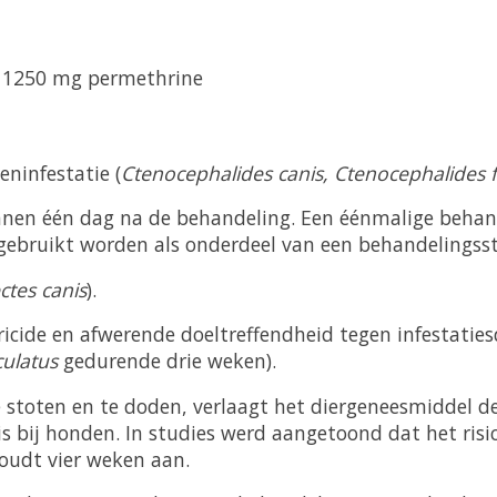
d, 1250 mg permethrine
eninfestatie (
Ctenocephalides canis, Ctenocephalides f
en één dag na de behandeling. Een éénmalige behand
ebruikt worden als onderdeel van een behandelingsstra
ctes canis
).
icide en afwerende doeltreffendheid tegen infestaties
culatus
gedurende drie weken).
e stoten en te doden, verlaagt het diergeneesmiddel 
osis bij honden. In studies werd aangetoond dat het ris
houdt vier weken aan.