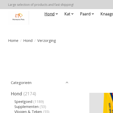
Large selection of products and fast shipping!
Hond
Kat
Paard
Knaagd
Home
/
Hond
/
Verzorging
Categorieën
Hond
(2174)
Speelgoed
(1189)
Supplementen
(53)
Vlooien & Teken
(55)