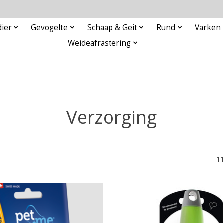
ier
Gevogelte
Schaap & Geit
Rund
Varken
Weideafrastering
Verzorging
1