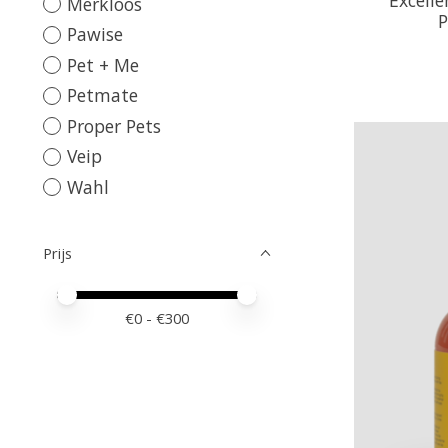
Merkloos
P
Pawise
Pet + Me
Petmate
Proper Pets
Veip
Wahl
Prijs
Minimale prijswaarde
Price maximum value
€
0
- €
300