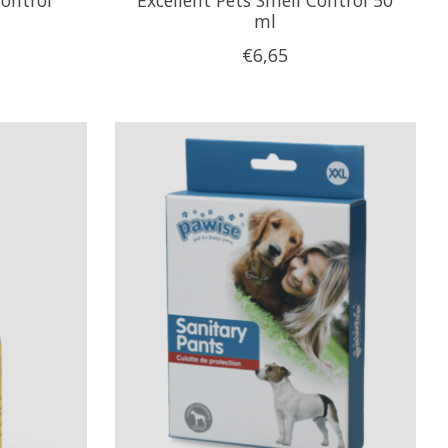
ml
€6,65