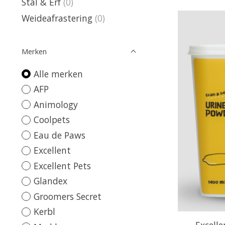
Stal & Erf
(0)
Weideafrastering
(0)
Merken
Alle merken
AFP
Animology
Coolpets
Eau de Paws
Excellent
Excellent Pets
Glandex
Groomers Secret
Kerbl
Excelle