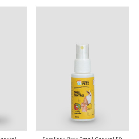
Control
Excellent Pets Smell Control 50