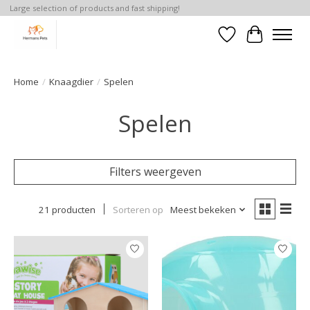
Large selection of products and fast shipping!
Verlanglijst
Winkelwa
Home
/
Knaagdier
/
Spelen
Spelen
Filters weergeven
21 producten
Sorteren op
Meest bekeken