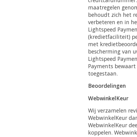
maatregelen genom
behoudt zich het r
verbeteren en in h
Lightspeed Payment
(kredietfaciliteit)
met kredietbeoorde
bescherming van uw
Lightspeed Payment
Payments bewaart u
toegestaan.
Beoordelingen
WebwinkelKeur
Wij verzamelen rev
WebwinkelKeur dan 
WebwinkelKeur deel
koppelen. Webwink