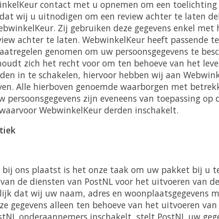
inkelKeur contact met u opnemen om een toelichting 
l dat wij u uitnodigen om een review achter te laten d
bwinkelKeur. Zij gebruiken deze gegevens enkel met h
iew achter te laten. WebwinkelKeur heeft passende t
maatregelen genomen om uw persoonsgegevens te bes
udt zich het recht voor om ten behoeve van het leve
rden in te schakelen, hiervoor hebben wij aan Webwin
en. Alle hierboven genoemde waarborgen met betrekk
 persoonsgegevens zijn eveneens van toepassing op 
 waarvoor WebwinkelKeur derden inschakelt.
tiek
g bij ons plaatst is het onze taak om uw pakket bij u t
van de diensten van PostNL voor het uitvoeren van de 
ijk dat wij uw naam, adres en woonplaatsgegevens m
ze gegevens alleen ten behoeve van het uitvoeren van
ostNL onderaannemers inschakelt, stelt PostNL uw geg