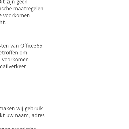
it zijn geen
rische maatregelen
te voorkomen.
ht.
sten van Office365.
getroffen om
te voorkomen.
mailverkeer
 maken wij gebruik
rkt uw naam, adres
rganisatorische