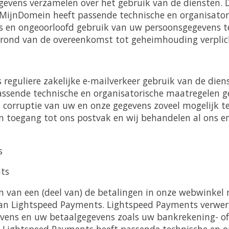
gevens verzamelen over het gebruik van de diensten. D
MijnDomein heeft passende technische en organisato
s en ongeoorloofd gebruik van uw persoonsgegevens 
rond van de overeenkomst tot geheimhouding verplic
reguliere zakelijke e-mailverkeer gebruik van de dien
passende technische en organisatorische maatregelen 
en corruptie van uw en onze gegevens zoveel mogelijk 
en toegang tot ons postvak en wij behandelen al ons e
s
ts
n van een (deel van) de betalingen in onze webwinkel
van Lightspeed Payments. Lightspeed Payments verwe
vens en uw betaalgegevens zoals uw bankrekening- of
Lightspeed Payments heeft passende technische en o