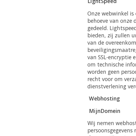
LightSpeed
Onze webwinkel is 
behoeve van onze d
gedeeld. Lightspee
bieden, zij zullen 
van de overeenkoms
beveiligingsmaatre
van SSL-encryptie 
om technische info
worden geen persoo
recht voor om verz
dienstverlening ver
Webhosting
MijnDomein
Wij nemen webhost
persoonsgegevens n