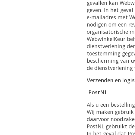
gevallen kan Webw
geven. In het geva
e-mailadres met We
nodigen om een rev
organisatorische 
WebwinkelKeur beho
dienstverlening de
toestemming gegev
bescherming van uw
de dienstverlening
Verzenden en logis
PostNL
Als u een bestellin
Wij maken gebruik 
daarvoor noodzakel
PostNL gebruikt de
In het geval dat P