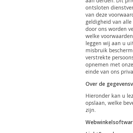
aan derden. Dit pr
ontsloten dienstve
van deze voorwaard
geldigheid van alle
door ons worden ve
welke voorwaarden
leggen wij aan u u
misbruik bescherme
verstrekte persoons
opnemen met onze 
einde van ons priva
Over de gegevensv
Hieronder kan u le
opslaan, welke beve
zijn.
Webwinkelsoftwar