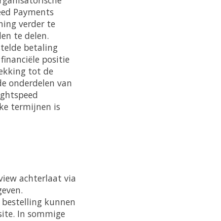
eed Payments
ning verder te
en te delen.
telde betaling
financiële positie
ekking tot de
de onderdelen van
ightspeed
ke termijnen is
view achterlaat via
geven.
 bestelling kunnen
ite. In sommige