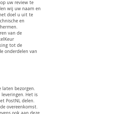
op uw review te
elen wij uw naam en
et doel u uit te
echnische en
chermen.
ren van de
kelKeur
ing tot de
de onderdelen van
e laten bezorgen.
leveringen. Het is
et PostNL delen.
 de overeenkomst.
evens ook aan deze