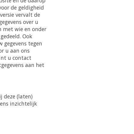
bsite en de daarop
oor de geldigheid
ersie vervalt de
 gegevens over u
n met wie en onder
gedeeld. Ook
uw gegevens tegen
or u aan ons
unt u contact
tgegevens aan het
 deze (laten)
ns inzichtelijk