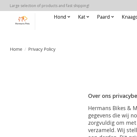
Large selection of products and fast shipping!
Hond
Kat
Paard
Knaagd
Home
/
Privacy Policy
Over ons privacybe
Hermans Bikes & Mo
gegevens die wij n
zorgvuldig om met 
verzameld. Wij ste