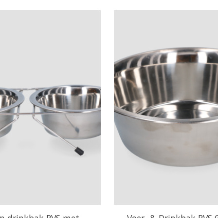
en drinkbak RVS met
Voer- & Drinkbak RVS 