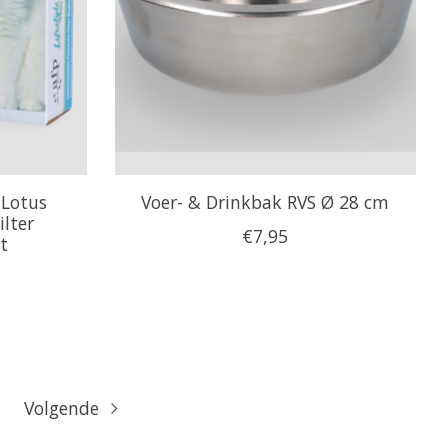
 Lotus
Voer- & Drinkbak RVS Ø 28 cm
ilter
€7,95
t
Volgende