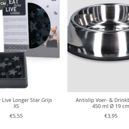
 Live Longer Star Grijs
Antislip Voer- & Drink
XS
450 ml Ø 19 c
€5,55
€3,95