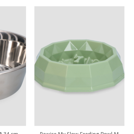
Ø 34 cm
Pawise My Slow Feeding Bowl M