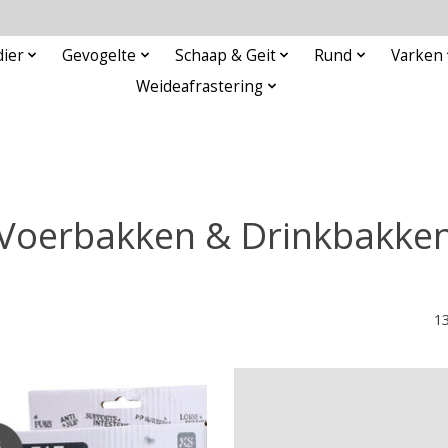
ier
Gevogelte
Schaap & Geit
Rund
Varken
Weideafrastering
Voerbakken & Drinkbakke
1