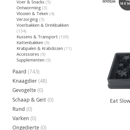
Voer & Snacks
(5)
Ontworming
(3)
Vlooien & Teken
(4)
Verzorging
(5)
Voerbakken & Drinkbakken
(134)
Kussens & Transport
(109)
Kattenbakken
(9)
Krabpalen & Krabdozen
(11)
Accessoires
(9)
Supplementen
(9)
Paard
(743)
Knaagdier
(48)
Gevogelte
(0)
Schaap & Geit
(0)
Eat Slow
Rund
(0)
Varken
(0)
Ongedierte
(0)