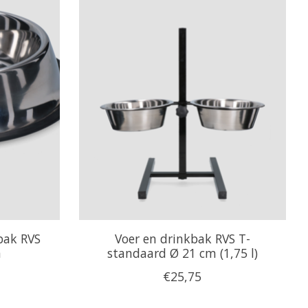
bak RVS
Voer en drinkbak RVS T-
m
standaard Ø 21 cm (1,75 l)
€25,75