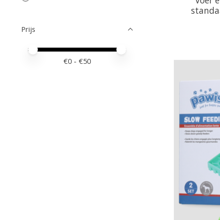
standa
Prijs
Minimale prijswaarde
Price maximum value
€
0
- €
50