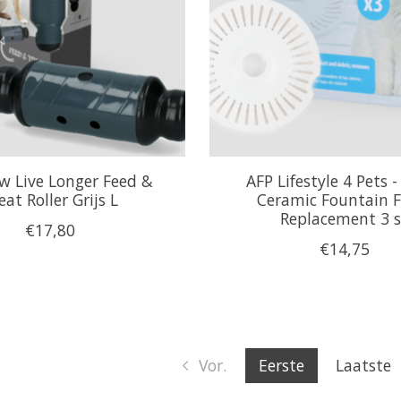
ow Live Longer Feed &
AFP Lifestyle 4 Pets -
eat Roller Grijs L
Ceramic Fountain F
Replacement 3 s
€17,80
€14,75
Vor.
Eerste
Laatste