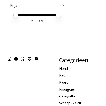
Prijs
Minimale prijswaarde
Price maximum value
€
0
- €
5
Categorieën
Hond
Kat
Paard
Knaagdier
Gevogelte
Schaap & Geit