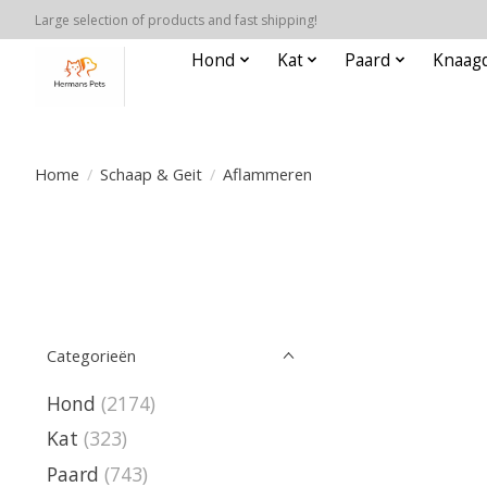
Large selection of products and fast shipping!
Hond
Kat
Paard
Knaagd
Home
/
Schaap & Geit
/
Aflammeren
Categorieën
Hond
(2174)
Kat
(323)
Paard
(743)