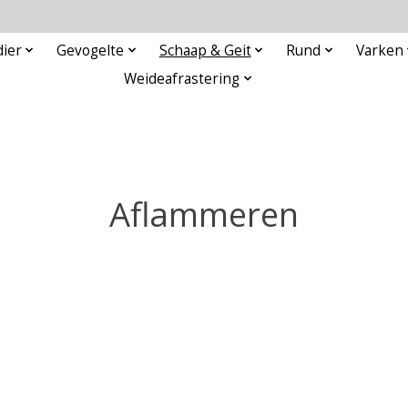
ier
Gevogelte
Schaap & Geit
Rund
Varken
Weideafrastering
Aflammeren