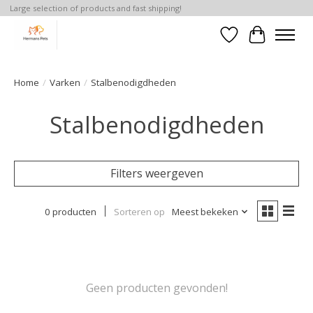
Large selection of products and fast shipping!
Verlanglijst
Winkelwa
Home
/
Varken
/
Stalbenodigdheden
Stalbenodigdheden
Filters weergeven
0 producten
Sorteren op
Meest bekeken
Geen producten gevonden!