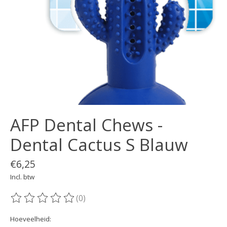
AFP Dental Chews -
Dental Cactus S Blauw
€6,25
Incl. btw
(0)
De beoordeling van dit product is
0
van de 5
Hoeveelheid: