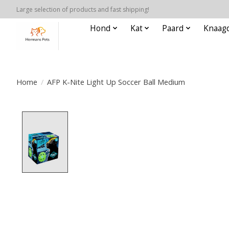
Large selection of products and fast shipping!
Hond
Kat
Paard
Knaagd
Home
/
AFP K-Nite Light Up Soccer Ball Medium
Product image slideshow Items