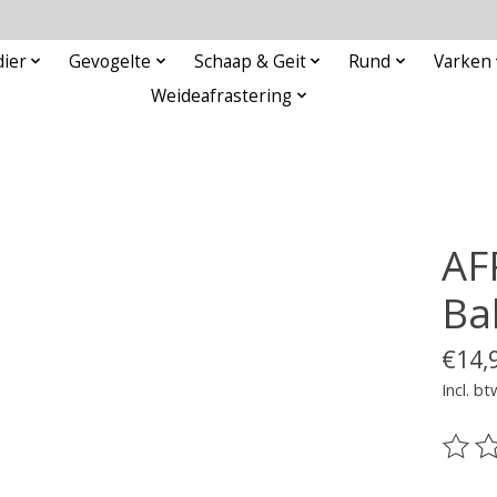
ier
Gevogelte
Schaap & Geit
Rund
Varken
Weideafrastering
AF
Ba
€14,
Incl. bt
De be