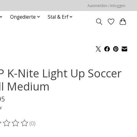
Aanmelden / Inloggen
Ongedierte
Stal & Erf
P K-Nite Light Up Soccer
ll Medium
95
w
(0)
oordeling van dit product is
0
van de 5