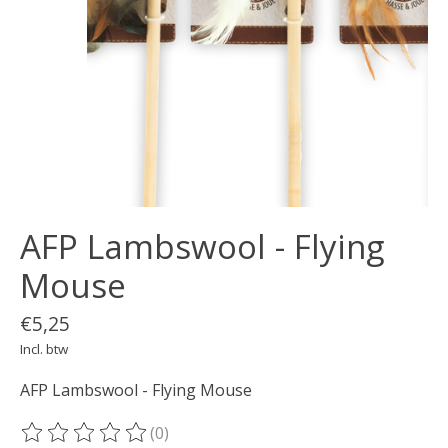
AFP Lambswool - Flying
Mouse
€5,25
Incl. btw
AFP Lambswool - Flying Mouse
(0)
De beoordeling van dit product is
0
van de 5