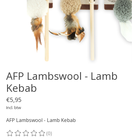
AFP Lambswool - Lamb
Kebab
€5,95
Incl. btw
AFP Lambswool - Lamb Kebab
(0)
De beoordeling van dit product is
0
van de 5