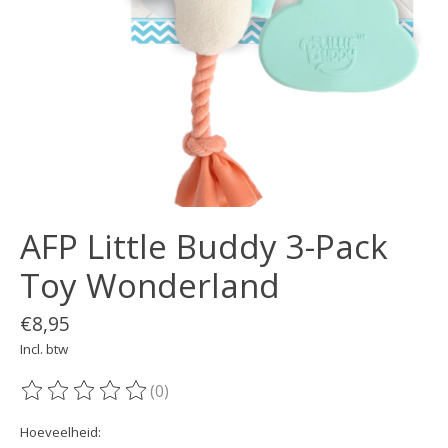
AFP Little Buddy 3-Pack
Toy Wonderland
€8,95
Incl. btw
(0)
De beoordeling van dit product is
0
van de 5
Hoeveelheid: