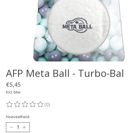
AFP Meta Ball - Turbo-Bal
€5,45
Incl. btw
(0)
De beoordeling van dit product is
0
van de 5
Hoeveelheid: