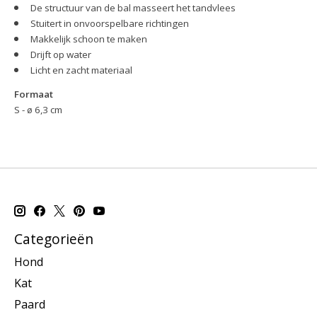
De structuur van de bal masseert het tandvlees
Stuitert in onvoorspelbare richtingen
Makkelijk schoon te maken
Drijft op water
Licht en zacht materiaal
Formaat
S - ø 6,3 cm
Categorieën
Hond
Kat
Paard