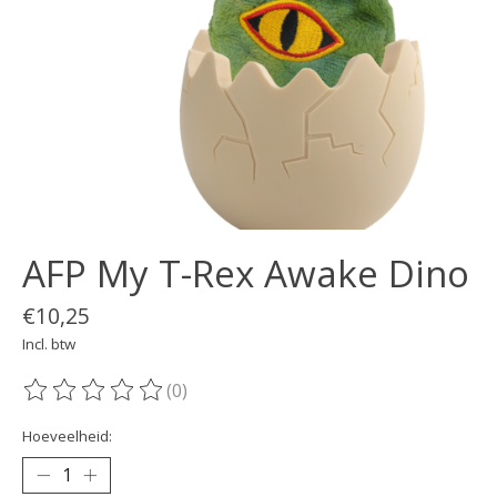
AFP My T-Rex Awake Dino
€10,25
Incl. btw
(0)
De beoordeling van dit product is
0
van de 5
Hoeveelheid: