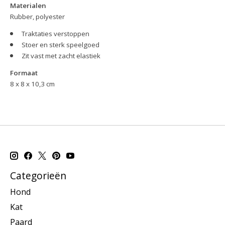
Materialen
Rubber, polyester
Traktaties verstoppen
Stoer en sterk speelgoed
Zit vast met zacht elastiek
Formaat
8 x 8 x 10,3 cm
Categorieën
Hond
Kat
Paard