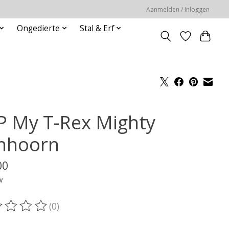
Aanmelden / Inloggen
Ongedierte
Stal & Erf
P My T-Rex Mighty
nhoorn
00
w
(0)
oordeling van dit product is
0
van de 5