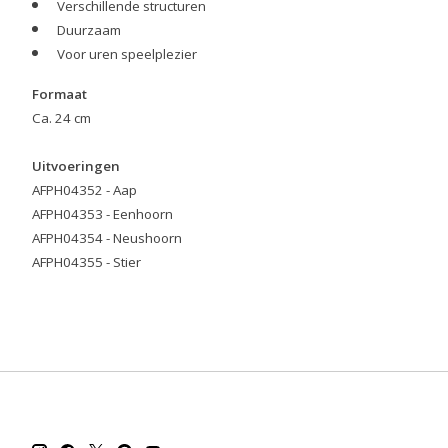
Verschillende structuren
Duurzaam
Voor uren speelplezier
Formaat
Ca. 24 cm
Uitvoeringen
AFPH04352 - Aap
AFPH04353 - Eenhoorn
AFPH04354 - Neushoorn
AFPH04355 - Stier