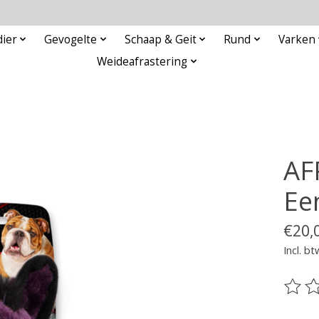
ier
Gevogelte
Schaap & Geit
Rund
Varken
Weideafrastering
AF
Ee
€20,
Incl. bt
De be