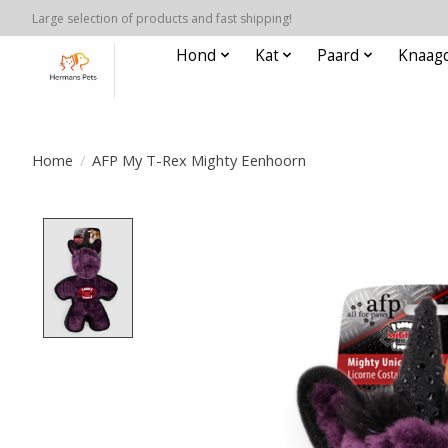
Large selection of products and fast shipping!
Hond
Kat
Paard
Knaagd
Home
/
AFP My T-Rex Mighty Eenhoorn
Product image slideshow Items