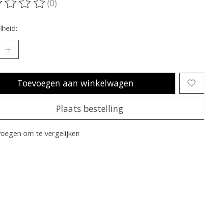
(0)
oordeling van dit product is
0
van de 5
heid:
Toevoegen aan winkelwagen
Plaats bestelling
oegen om te vergelijken