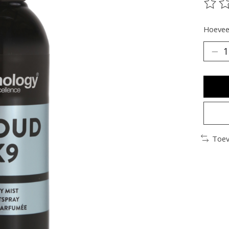
De be
Hoeveel
Toev