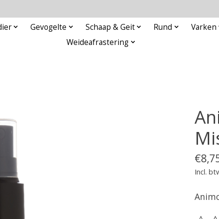
ier
Gevogelte
Schaap & Geit
Rund
Varken
Weideafrastering
An
Mi
€8,7
Incl. bt
Animo