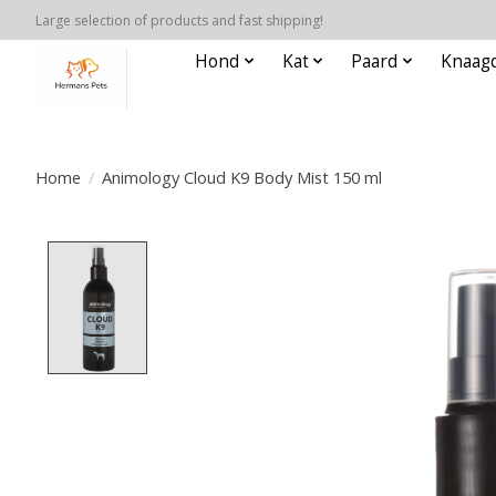
Large selection of products and fast shipping!
Hond
Kat
Paard
Knaagd
Home
/
Animology Cloud K9 Body Mist 150 ml
Product image slideshow Items