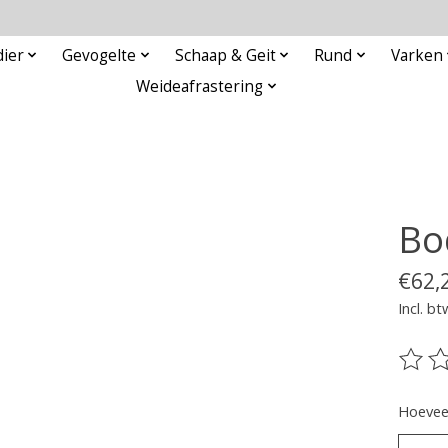
ier
Gevogelte
Schaap & Geit
Rund
Varken
Weideafrastering
Bo
€62,
Incl. bt
De be
Hoeveel