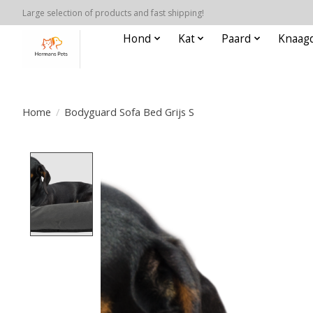
Large selection of products and fast shipping!
Hond
Kat
Paard
Knaagd
Home
/
Bodyguard Sofa Bed Grijs S
Product image slideshow Items