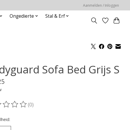
Aanmelden / Inloggen
Ongedierte
Stal & Erf
dyguard Sofa Bed Grijs S
25
w
(0)
oordeling van dit product is
0
van de 5
heid: