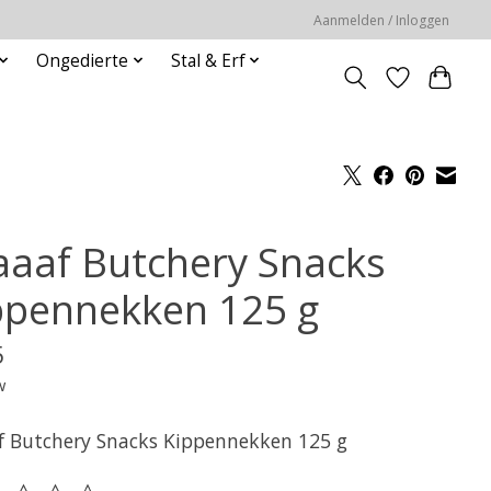
Aanmelden / Inloggen
Ongedierte
Stal & Erf
aaaf Butchery Snacks
ppennekken 125 g
5
w
f Butchery Snacks Kippennekken 125 g