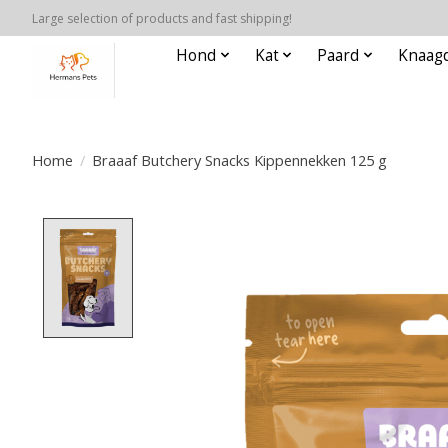
Large selection of products and fast shipping!
Hond
Kat
Paard
Knaagd
Home
/
Braaaf Butchery Snacks Kippennekken 125 g
Product image slideshow Items