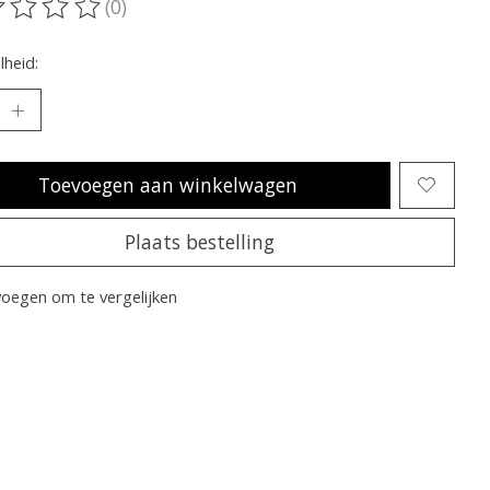
(0)
oordeling van dit product is
0
van de 5
heid:
Toevoegen aan winkelwagen
Plaats bestelling
oegen om te vergelijken