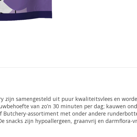
ry zijn samengesteld uit puur kwaliteitsvlees en word
auwbehoefte van zo’n 30 minuten per dag; kauwen ond
af Butchery-assortiment met onder andere runderbotte
 snacks zijn hypoallergeen, graanvrij en darmflora-vri