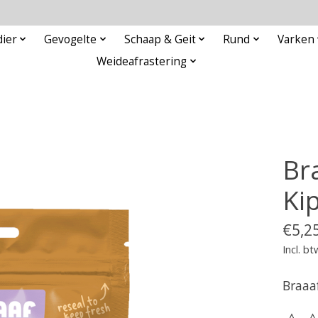
ier
Gevogelte
Schaap & Geit
Rund
Varken
Weideafrastering
Br
Ki
€5,2
Incl. bt
Braaa