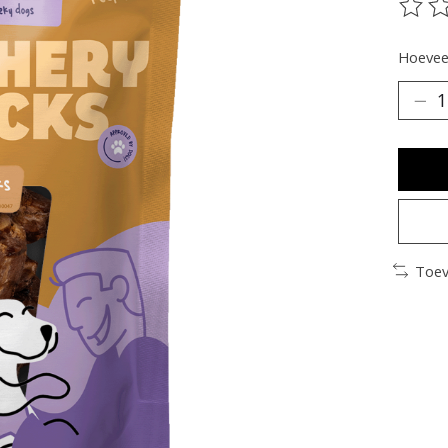
De be
Hoeveel
Toev