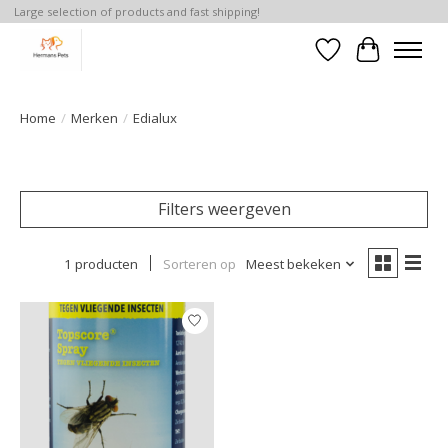
Large selection of products and fast shipping!
Verlanglijst
Winkelwa
Home
/
Merken
/
Edialux
Filters weergeven
1 producten
Sorteren op
Meest bekeken