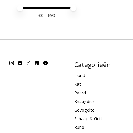
Minimale prijswaarde
Price maximum value
€
0
- €
90
Categorieën
Hond
Kat
Paard
Knaagdier
Gevogelte
Schaap & Geit
Rund