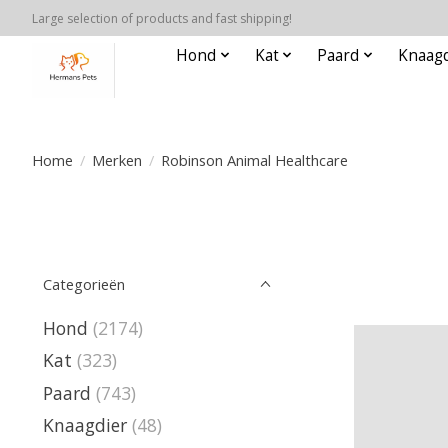
Large selection of products and fast shipping!
Hond
Kat
Paard
Knaagd
Home
/
Merken
/
Robinson Animal Healthcare
Categorieën
Hond
(2174)
Kat
(323)
Paard
(743)
Knaagdier
(48)