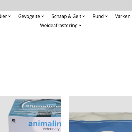
ier
Gevogelte
Schaap & Geit
Rund
Varken
Weideafrastering