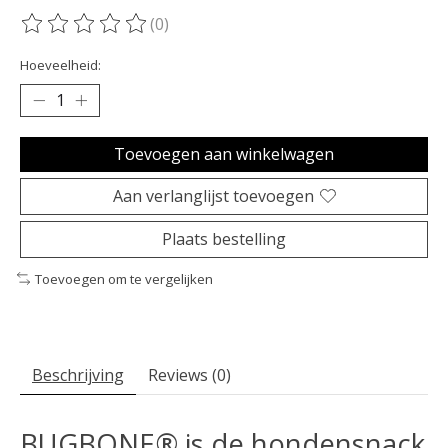
(0)
De beoordeling van dit product is
0
van de 5
Hoeveelheid:
Toevoegen aan winkelwagen
Aan verlanglijst toevoegen
Plaats bestelling
Toevoegen om te vergelijken
Beschrijving
Reviews (0)
BUGBONE® is de hondensnack