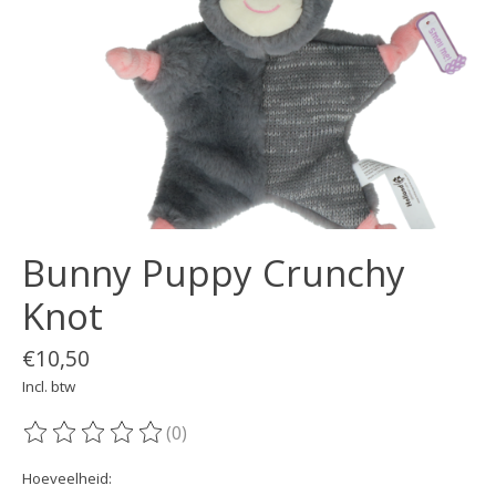
Bunny Puppy Crunchy
Knot
€10,50
Incl. btw
(0)
De beoordeling van dit product is
0
van de 5
Hoeveelheid: