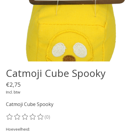
Catmoji Cube Spooky
€2,75
Incl. btw
Catmoji Cube Spooky
(0)
De beoordeling van dit product is
0
van de 5
Hoeveelheid: