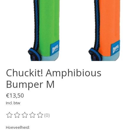
Chuckit! Amphibious
Bumper M
€13,50
Incl. btw
(0)
De beoordeling van dit product is
0
van de 5
Hoeveelheid: