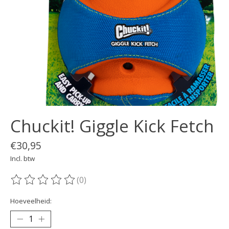
Chuckit! Giggle Kick Fetch
€30,95
Incl. btw
(0)
De beoordeling van dit product is
0
van de 5
Hoeveelheid: