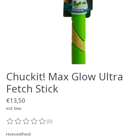
Chuckit! Max Glow Ultra
Fetch Stick
€13,50
Incl. btw
(0)
De beoordeling van dit product is
0
van de 5
Hoeveelheid: