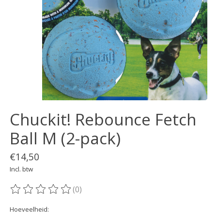
Chuckit! Rebounce Fetch
Ball M (2-pack)
€14,50
Incl. btw
(0)
De beoordeling van dit product is
0
van de 5
Hoeveelheid: