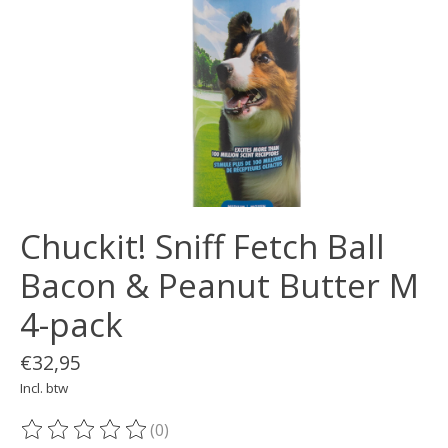
Chuckit! Sniff Fetch Ball
Bacon & Peanut Butter M
4-pack
€32,95
Incl. btw
(0)
De beoordeling van dit product is
0
van de 5