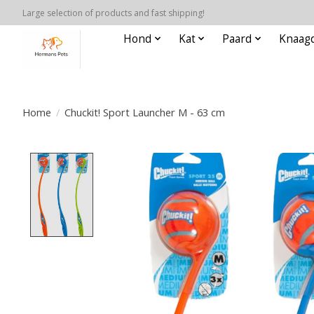
Large selection of products and fast shipping!
Hond
Kat
Paard
Knaagd
Home
/
Chuckit! Sport Launcher M - 63 cm
Product image slideshow Items