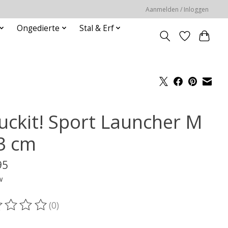
Aanmelden / Inloggen
Ongedierte
Stal & Erf
uckit! Sport Launcher M
63 cm
95
w
(0)
oordeling van dit product is
0
van de 5