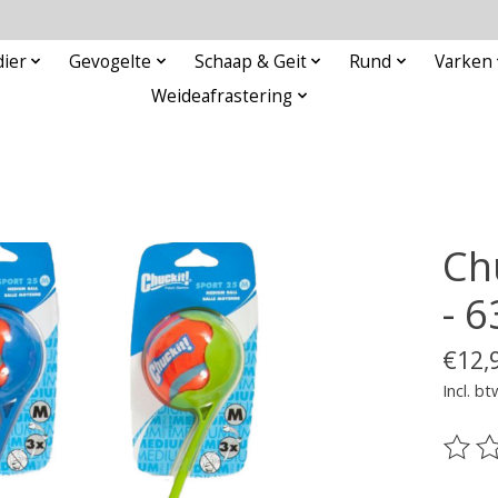
ier
Gevogelte
Schaap & Geit
Rund
Varken
Weideafrastering
Ch
- 
€12,
Incl. bt
De be