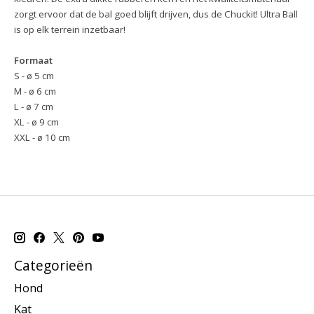
zorgt ervoor dat de bal goed blijft drijven, dus de Chuckit! Ultra Ball
is op elk terrein inzetbaar!
Formaat
S - ø 5 cm
M - ø 6 cm
L - ø 7 cm
XL - ø 9 cm
XXL - ø 10 cm
Categorieën
Hond
Kat