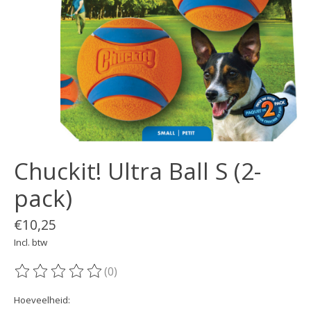
Chuckit! Ultra Ball S (2-
pack)
€10,25
Incl. btw
(0)
De beoordeling van dit product is
0
van de 5
Hoeveelheid: