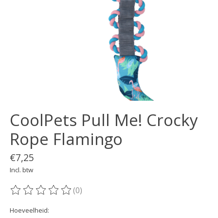
CoolPets Pull Me! Crocky
Rope Flamingo
€7,25
Incl. btw
(0)
De beoordeling van dit product is
0
van de 5
Hoeveelheid: