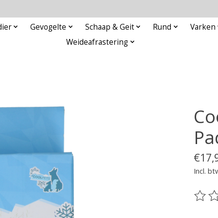
ier
Gevogelte
Schaap & Geit
Rund
Varken
Weideafrastering
Co
Pa
€17,
Incl. bt
De be