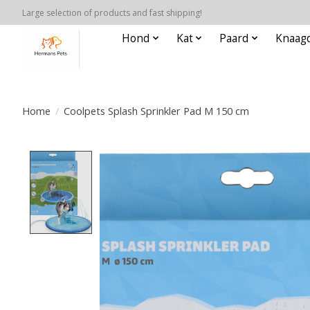
Large selection of products and fast shipping!
Hond
Kat
Paard
Knaagd
Home
/
Coolpets Splash Sprinkler Pad M 150 cm
Product image slideshow Items