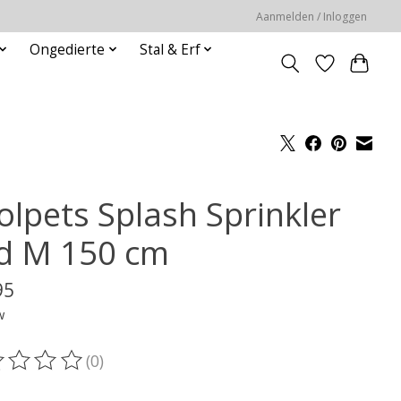
Aanmelden / Inloggen
Ongedierte
Stal & Erf
olpets Splash Sprinkler
d M 150 cm
95
w
(0)
oordeling van dit product is
0
van de 5