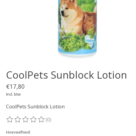
CoolPets Sunblock Lotion
€17,80
Incl. btw
CoolPets Sunblock Lotion
(0)
De beoordeling van dit product is
0
van de 5
Hoeveelheid: