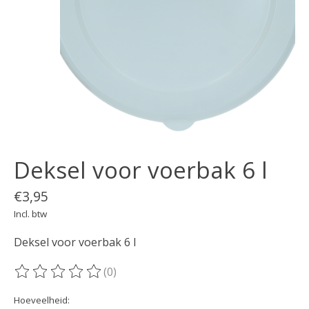
Deksel voor voerbak 6 l
€3,95
Incl. btw
Deksel voor voerbak 6 l
(0)
De beoordeling van dit product is
0
van de 5
Hoeveelheid: