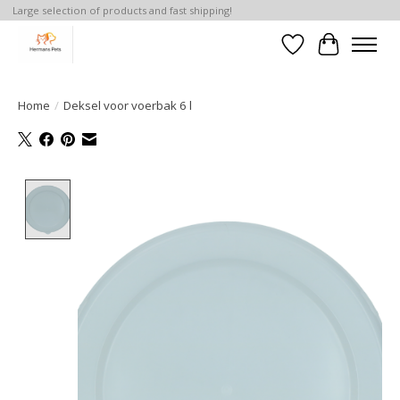
Large selection of products and fast shipping!
Verlanglijst
Winkelwa
Home
/
Deksel voor voerbak 6 l
Product image slideshow Items