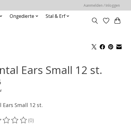
Aanmelden / Inloggen
Ongedierte
Stal & Erf
tal Ears Small 12 st.
5
w
 Ears Small 12 st.
(0)
oordeling van dit product is
0
van de 5