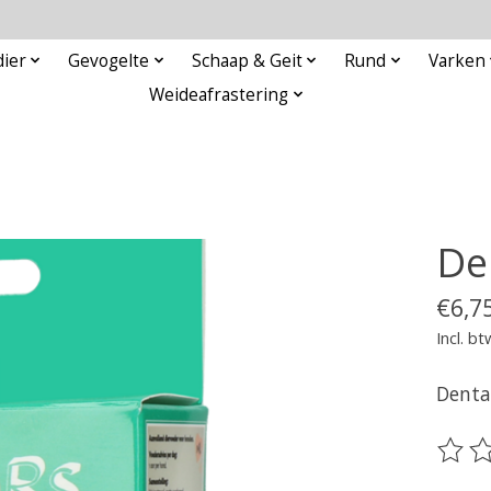
ier
Gevogelte
Schaap & Geit
Rund
Varken
Weideafrastering
Den
€6,7
Incl. bt
Dental
De be