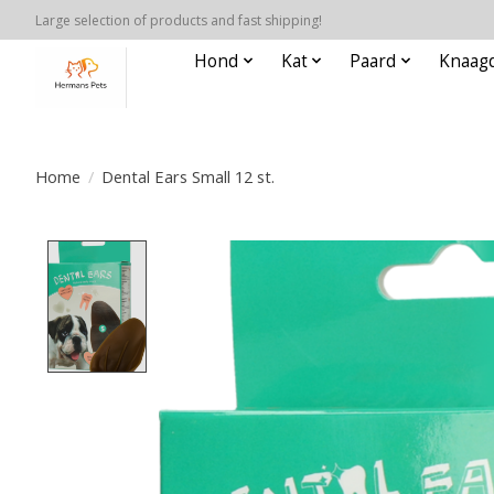
Large selection of products and fast shipping!
Hond
Kat
Paard
Knaagd
Home
/
Dental Ears Small 12 st.
Product image slideshow Items