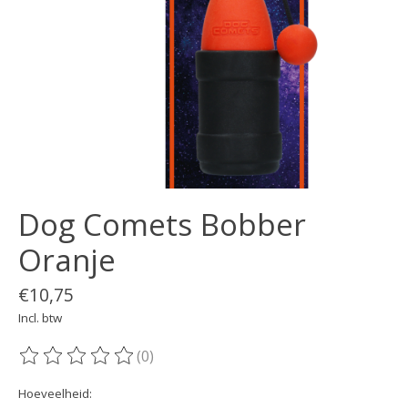
Dog Comets Bobber
Oranje
€10,75
Incl. btw
(0)
De beoordeling van dit product is
0
van de 5
Hoeveelheid: