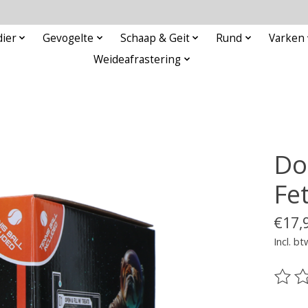
ier
Gevogelte
Schaap & Geit
Rund
Varken
Weideafrastering
Do
Fe
€17,
Incl. bt
De be