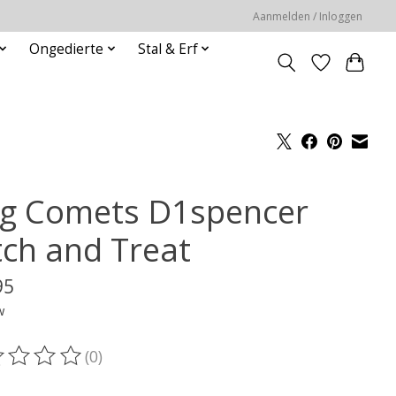
Aanmelden / Inloggen
Ongedierte
Stal & Erf
g Comets D1spencer
tch and Treat
95
w
(0)
oordeling van dit product is
0
van de 5