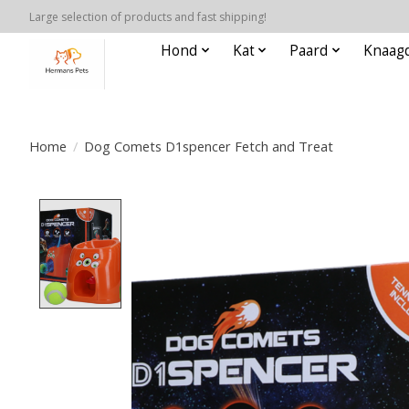
Large selection of products and fast shipping!
Hond
Kat
Paard
Knaagd
Home
/
Dog Comets D1spencer Fetch and Treat
Product image slideshow Items