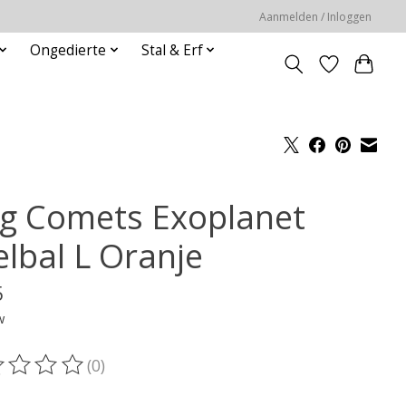
Aanmelden / Inloggen
Ongedierte
Stal & Erf
g Comets Exoplanet
elbal L Oranje
5
w
(0)
oordeling van dit product is
0
van de 5