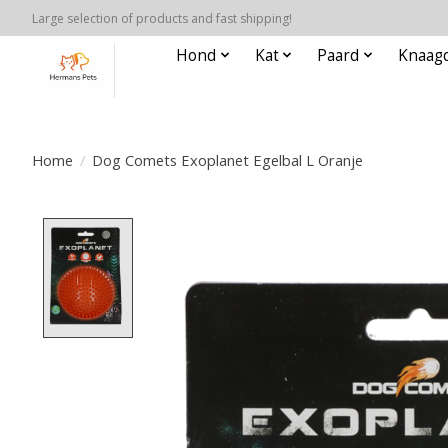
Large selection of products and fast shipping!
Hond
Kat
Paard
Knaagd
Home
/
Dog Comets Exoplanet Egelbal L Oranje
Product image slideshow Items