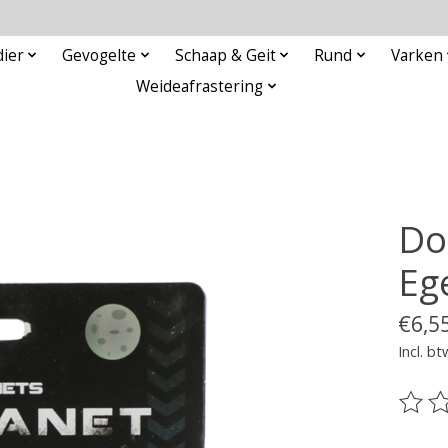
ier
Gevogelte
Schaap & Geit
Rund
Varken
Weideafrastering
Do
Eg
€6,5
Incl. bt
De be