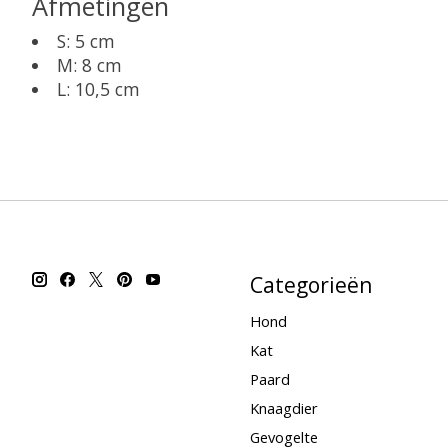
Afmetingen
S: 5 cm
M: 8 cm
L: 10,5 c
Categorieën
Hond
Kat
Paard
Knaagdier
Gevogelte