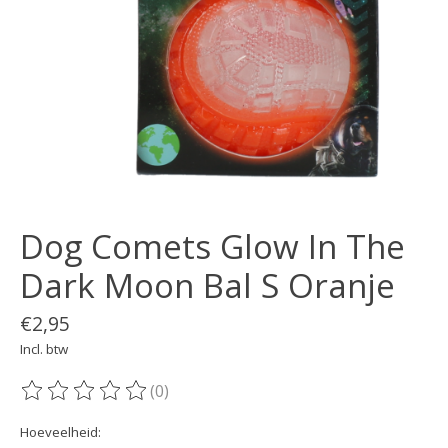
Dog Comets Glow In The
Dark Moon Bal S Oranje
€2,95
Incl. btw
(0)
De beoordeling van dit product is
0
van de 5
Hoeveelheid: