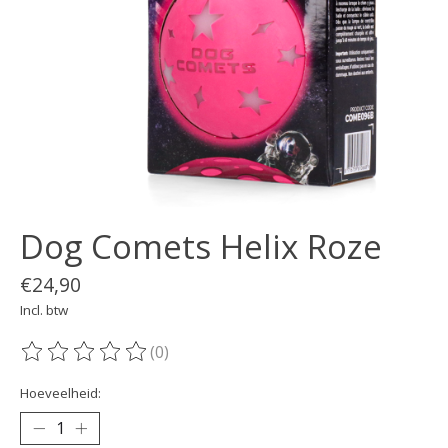
Dog Comets Helix Roze
€24,90
Incl. btw
(0)
De beoordeling van dit product is
0
van de 5
Hoeveelheid: