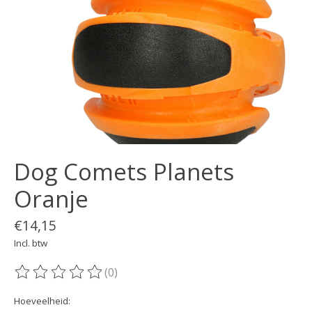
Dog Comets Planets
Oranje
€14,15
Incl. btw
(0)
De beoordeling van dit product is
0
van de 5
Hoeveelheid: