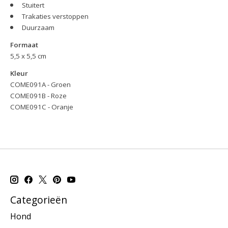
Stuitert
Trakaties verstoppen
Duurzaam
Formaat
5,5 x 5,5 cm
Kleur
COME091A - Groen
COME091B - Roze
COME091C - Oranje
Categorieën
Hond