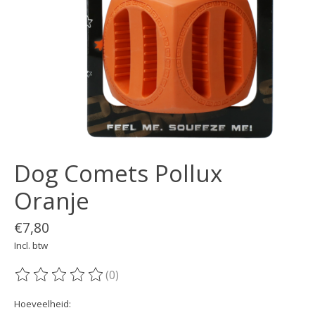
Dog Comets Pollux
Oranje
€7,80
Incl. btw
(0)
De beoordeling van dit product is
0
van de 5
Hoeveelheid: