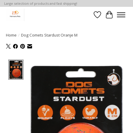
Large selection of products and fast shipping!
Verlanglijst
Winkelwa
Home
/
Dog Comets Stardust Oranje M
Product image slideshow Items