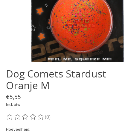
Dog Comets Stardust
Oranje M
€5,55
Incl. btw
(0)
De beoordeling van dit product is
0
van de 5
Hoeveelheid: