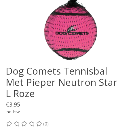
Dog Comets Tennisbal
Met Pieper Neutron Star
L Roze
€3,95
Incl. btw
(0)
De beoordeling van dit product is
0
van de 5