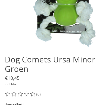
Dog Comets Ursa Minor
Groen
€10,45
Incl. btw
(0)
De beoordeling van dit product is
0
van de 5
Hoeveelheid: