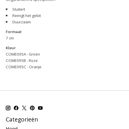
Stuitert
Reinigt het gebit
Duurzaam
Formaat
7 cm
Kleur
COME095A - Groen
COME095B - Roze
COME095C - Oranje
Categorieën
Hond