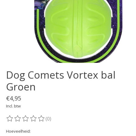
Dog Comets Vortex bal
Groen
€4,95
Incl. btw
(0)
De beoordeling van dit product is
0
van de 5
Hoeveelheid: