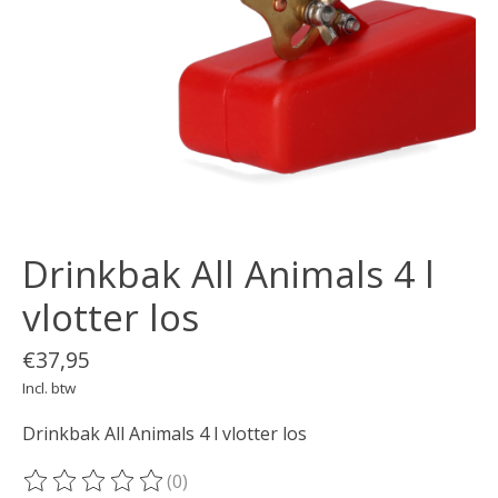
Drinkbak All Animals 4 l
vlotter los
€37,95
Incl. btw
Drinkbak All Animals 4 l vlotter los
(0)
De beoordeling van dit product is
0
van de 5