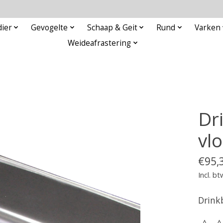
ier
Gevogelte
Schaap & Geit
Rund
Varken
Weideafrastering
Dr
vlo
€95,
Incl. bt
Drinkb