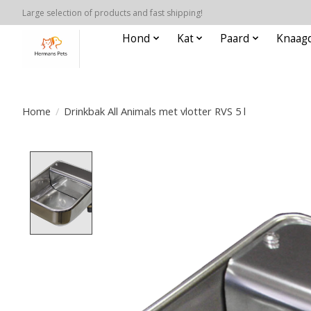
Large selection of products and fast shipping!
Hond
Kat
Paard
Knaagd
Home
/
Drinkbak All Animals met vlotter RVS 5 l
Product image slideshow Items