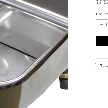
De be
Hoeveel
Toev