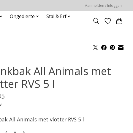
Aanmelden / Inloggen
Ongedierte
Stal & Erf
inkbak All Animals met
tter RVS 5 l
35
w
ak All Animals met vlotter RVS 5 l