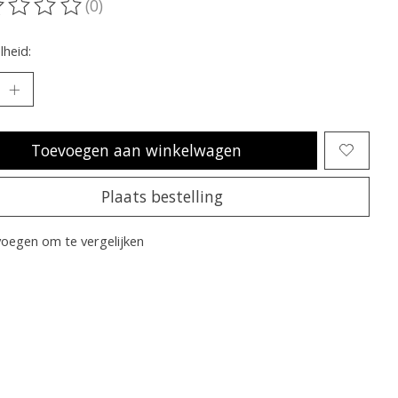
(0)
oordeling van dit product is
0
van de 5
heid:
Toevoegen aan winkelwagen
Plaats bestelling
oegen om te vergelijken