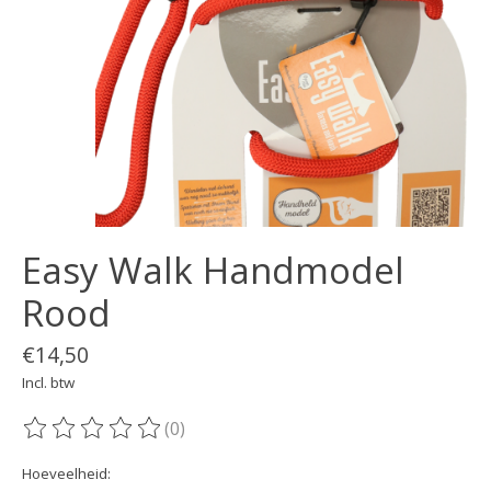
Easy Walk Handmodel
Rood
€14,50
Incl. btw
(0)
De beoordeling van dit product is
0
van de 5
Hoeveelheid: