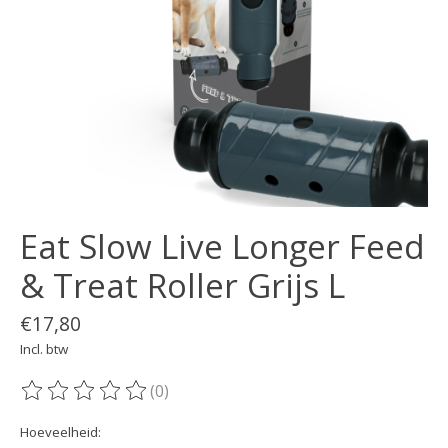
Eat Slow Live Longer Feed
& Treat Roller Grijs L
€17,80
Incl. btw
(0)
De beoordeling van dit product is
0
van de 5
Hoeveelheid: